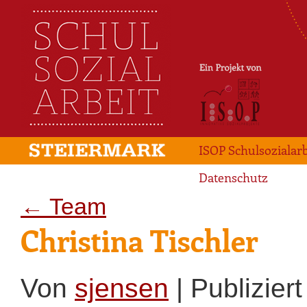
ISOP Schulsozialarb
Datenschutz
←
Team
Christina Tischler
Von
sjensen
|
Publiziert