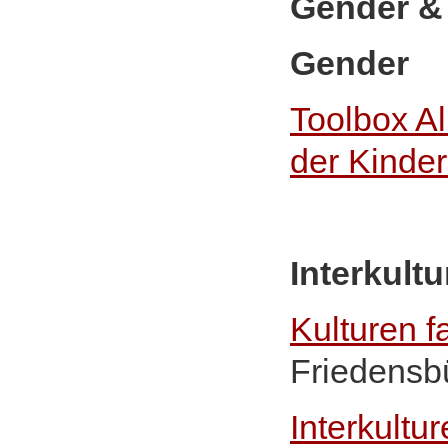
Gender & 
Gender
Toolbox A
der Kinder
Interkult
Kulturen f
Friedensb
Interkultur