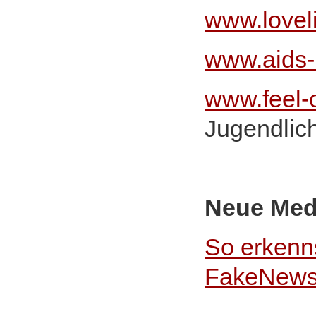
www.lovel
www.aids-h
www.feel-o
Jugendlic
Neue Med
So erkenns
FakeNews