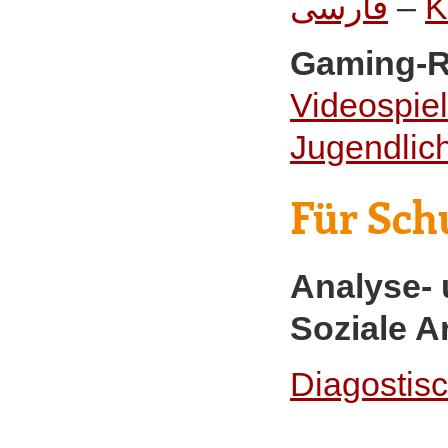
فارسی
–
K
Gaming-R
Videospiel
Jugendlic
Für Sch
Analyse-
Soziale Ar
Diagostis