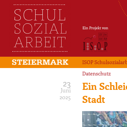
ISOP Schulsozialarb
Datenschutz
23
Ein Schlei
Juni
Stadt
2025