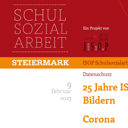
ISOP Schulsozialarb
Datenschutz
9
25 Jahre I
Februar
Bildern
2023
Corona