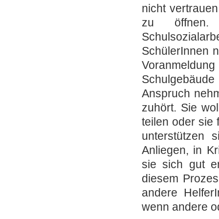
nicht vertraue
zu öffnen
Schulsozialar
SchülerInnen 
Voranmeldun
Schulgebäud
Anspruch nehm
zuhört. Sie wo
teilen oder sie
unterstützen 
Anliegen, in K
sie sich gut e
diesem Prozess
andere Helfer
wenn andere ode